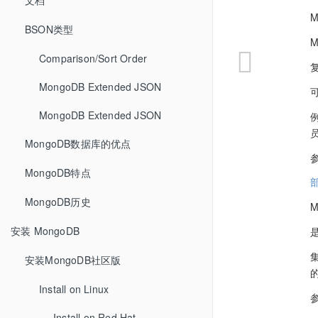
文档
BSON类型
M
Comparison/Sort Order
MongoDB Extended JSON
MongoDB Extended JSON
MongoDB数据库的优点
MongoDB特点
MongoDB历史
M
安装 MongoDB
安装MongoDB社区版
Install on Linux
Install on Red Hat