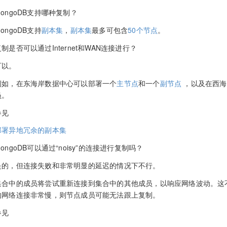
MongoDB支持哪种复制？
ongoDB支持
副本集
，
副本集
最多可包含
50个节点
。
复制是否可以通过Internet和WAN连接进行？
可以。
例如，在东海岸数据中心可以部署一个
主节点
和一个
副节点
，以及在西海
员。
参见
部署异地冗余的副本集
ongoDB可以通过“noisy”的连接进行复制吗？
是的，但连接失败和非常明显的延迟的情况下不行。
集合中的成员将尝试重新连接到集合中的其他成员，以响应网络波动。这
的网络连接非常慢，则节点成员可能无法跟上复制。
参见