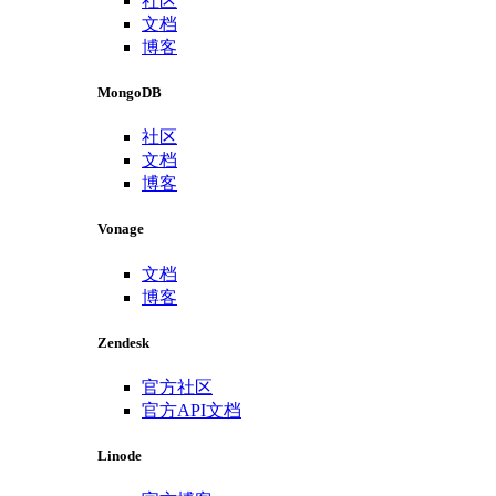
社区
文档
博客
MongoDB
社区
文档
博客
Vonage
文档
博客
Zendesk
官方社区
官方API文档
Linode