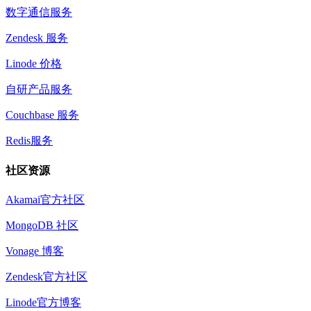
数字通信服务
Zendesk 服务
Linode 价格
自研产品服务
Couchbase 服务
Redis服务
社区资源
Akamai官方社区
MongoDB 社区
Vonage 博客
Zendesk官方社区
Linode官方博客