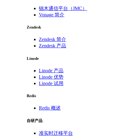
锦木通信平台（JMC）
Vonage 简介
Zendesk
Zendesk 简介
Zendesk 产品
Linode
Linode 产品
Linode 优势
Linode 试用
Redis
Redis 概述
自研产品
准实时迁移平台