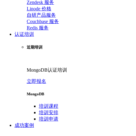
Zendesk 服务
Linode 价格
自研产品服务
Couchbase 服务
Redis 服务
认证培训
近期培训
MongoDB认证培训
立即报名
MongoDB
培训课程
培训安排
培训申请
成功案例