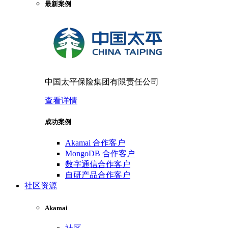
最新案例
中国太平保险集团有限责任公司
查看详情
成功案例
Akamai 合作客户
MongoDB 合作客户
数字通信合作客户
自研产品合作客户
社区资源
Akamai