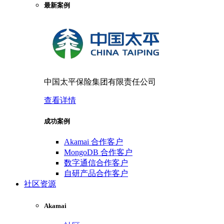
最新案例
中国太平保险集团有限责任公司
查看详情
成功案例
Akamai 合作客户
MongoDB 合作客户
数字通信合作客户
自研产品合作客户
社区资源
Akamai