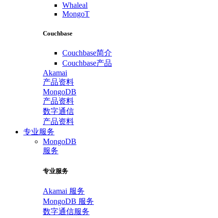
Whaleal
MongoT
Couchbase
Couchbase简介
Couchbase产品
Akamai
产品资料
MongoDB
产品资料
数字通信
产品资料
专业服务
MongoDB
服务
专业服务
Akamai 服务
MongoDB 服务
数字通信服务