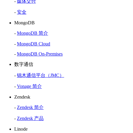
-
媒体交付
-
安全
MongoDB
-
MongoDB 简介
-
MongoDB Cloud
-
MongoDB On-Premises
数字通信
-
锦木通信平台（JMC）
-
Vonage 简介
Zendesk
-
Zendesk 简介
-
Zendesk 产品
Linode