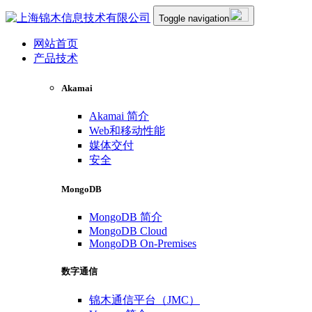
Toggle navigation
网站首页
产品技术
Akamai
Akamai 简介
Web和移动性能
媒体交付
安全
MongoDB
MongoDB 简介
MongoDB Cloud
MongoDB On-Premises
数字通信
锦木通信平台（JMC）