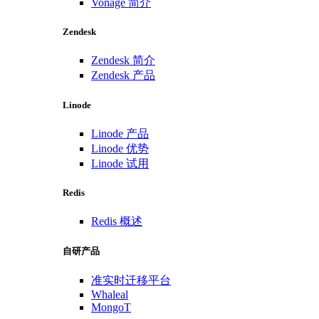
Vonage 简介
Zendesk
Zendesk 简介
Zendesk 产品
Linode
Linode 产品
Linode 优势
Linode 试用
Redis
Redis 概述
自研产品
准实时迁移平台
Whaleal
MongoT